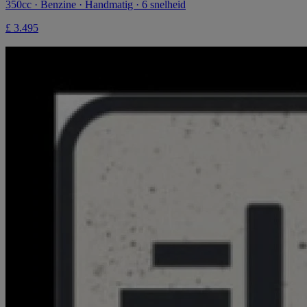
350cc · Benzine · Handmatig · 6 snelheid
£ 3.495