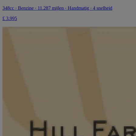
348cc · Benzine · 11.287 mijlen · Handmatig · 4 snelheid
£ 3.995