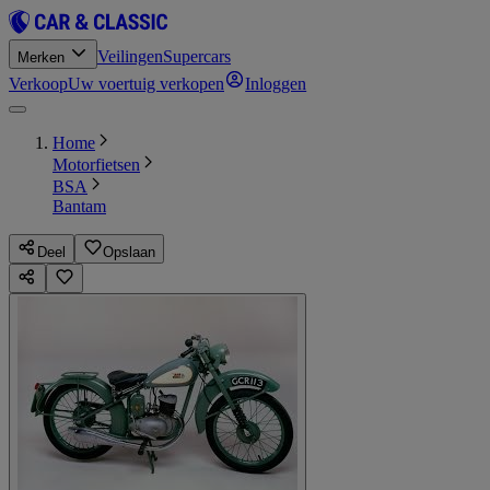
Veilingen
Supercars
Merken
Verkoop
Uw voertuig verkopen
Inloggen
Home
Motorfietsen
BSA
Bantam
Deel
Opslaan