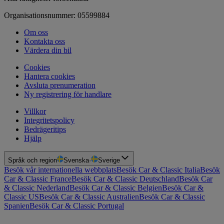
Organisationsnummer: 05599884
Om oss
Kontakta oss
Värdera din bil
Cookies
Hantera cookies
Avsluta prenumeration
Ny registrering för handlare
Villkor
Integritetspolicy
Bedrägeritips
Hjälp
Språk och region
Svenska
·
Sverige
Besök vår internationella webbplats
Besök Car & Classic Italia
Besök
Car & Classic France
Besök Car & Classic Deutschland
Besök Car
& Classic Nederland
Besök Car & Classic Belgien
Besök Car &
Classic US
Besök Car & Classic Australien
Besök Car & Classic
Spanien
Besök Car & Classic Portugal