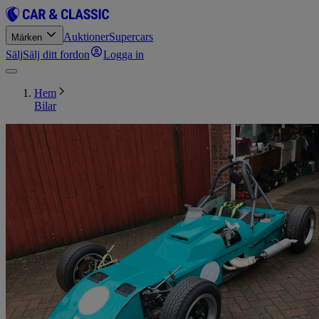
Auktioner
Supercars
Märken
Sälj
Sälj ditt fordon
Logga in
Hem
Bilar