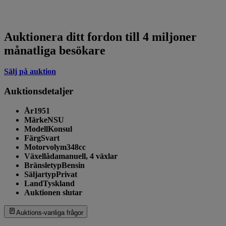
Auktionera ditt fordon till 4 miljoner
månatliga besökare
Sälj på auktion
Auktionsdetaljer
År
1951
Märke
NSU
Modell
Konsul
Färg
Svart
Motorvolym
348cc
Växellåda
manuell, 4 växlar
Bränsletyp
Bensin
Säljartyp
Privat
Land
Tyskland
Auktionen slutar
Auktions-vanliga frågor