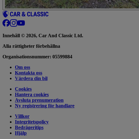
Innehåll © 2026, Car And Classic Ltd.
Alla rättigheter förbehållna
Organisationsnummer: 05599884
Om oss
Kontakta oss
Värdera din bil
Cookies
Hantera cookies
Avsluta prenumeration
Ny registrering för handlare
Villkor
Integritetspolicy
Bedrägeritips
Hjälp