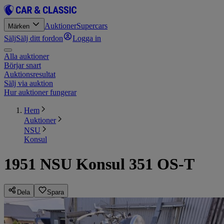
Auktioner
Supercars
Märken
Sälj
Sälj ditt fordon
Logga in
Alla auktioner
Börjar snart
Auktionsresultat
Sälj via auktion
Hur auktioner fungerar
Hem
Auktioner
NSU
Konsul
1951 NSU Konsul 351 OS-T
Dela
Spara