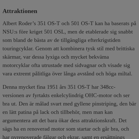
Attraktionen
Albert Roder’s 351 OS-T och 501 OS-T kan ha baserats på
NSU:s före kriget 501 OSL, men de etablerade sig snabbt
som bland de bästa av de tillgängliga efterkrigstiden
touringcyklar. Genom att kombinera tysk stil med brittiska
skärmar, var dessa lyxiga och mycket bekväma
motorcyklar ofta utrustade med sidvagnar och visade sig
vara extremt pålitliga över långa avstånd och höga miltal.
Denna mycket fina 1951 års 351 OS-T har 348cc-
versionen av fyrtakts enkelcylindrig OHC-motor och ser
bra ut. Den är målad svart med gyllene pinstriping, den bär
en lätt patina på lack och tillbehör, men man kan
argumentera att det bara ökar dess attraktionskraft. Det
sägs ha en renoverad motor som startar och går bra, och
har nyrenoverade fälgar och ekrar, samt en ersättnings