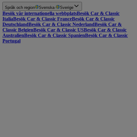
Språk och region
Svenska
·
Sverige
Besök vår internationella webbplats
Besök Car & Classic
Italia
Besök Car & Classic France
Besök Car & Classic
Deutschland
Besök Car & Classic Nederland
Besök Car &
Classic Belgien
Besök Car & Classic US
Besök Car & Classic
Australien
Besök Car & Classic Spanien
Besök Car & Classic
Portugal