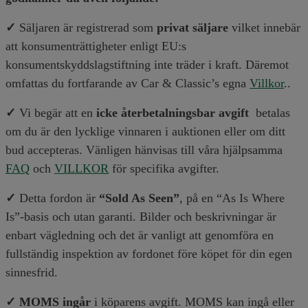
✓
Säljaren är registrerad som
privat säljare
vilket innebär
att konsumenträttigheter enligt EU:s
konsumentskyddslagstiftning inte träder i kraft. Däremot
omfattas du fortfarande av Car & Classic’s egna
Villkor
..
✓
Vi begär att en
icke återbetalningsbar avgift
betalas
om du är den lycklige vinnaren i auktionen eller om ditt
bud accepteras. Vänligen hänvisas till våra hjälpsamma
FAQ
och
VILLKOR
för specifika avgifter.
✓
Detta fordon är
“Sold As Seen”
, på en “As Is Where
Is”-basis och utan garanti. Bilder och beskrivningar är
enbart vägledning och det är vanligt att genomföra en
fullständig inspektion av fordonet före köpet för din egen
sinnesfrid.
✓ MOMS ingår
i köparens avgift. MOMS kan ingå eller