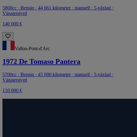
5800cc · Bensin · 44 661 kilometer · manuell · 5-växlad ·
Vänsterstyrd
140 000 €
Vallon-Pont-d'Arc
1972 De Tomaso Pantera
5700cc · Bensin · 45 000 kilometer · manuell · 5-växlad ·
Vänsterstyrd
110 000 €