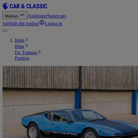
Auktioner
Supercars
Märken
Sälj
Sälj ditt fordon
Logga in
Hem
Bilar
De Tomaso
Pantera