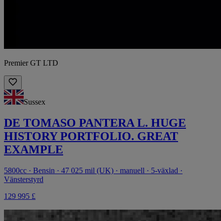
Premier GT LTD
Sussex
DE TOMASO PANTERA L. HUGE
HISTORY PORTFOLIO. GREAT
EXAMPLE
5800cc · Bensin · 47 025 mil (UK) · manuell · 5-växlad ·
Vänsterstyrd
129 995 £