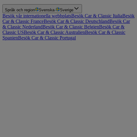
Språk och region
Svenska
·
Sverige
Besök vår internationella webbplats
Besök Car & Classic Italia
Besök
Car & Classic France
Besök Car & Classic Deutschland
Besök Car
& Classic Nederland
Besök Car & Classic Belgien
Besök Car &
Classic US
Besök Car & Classic Australien
Besök Car & Classic
Spanien
Besök Car & Classic Portugal