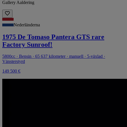
Gallery Aaldering
Nederländerna
1975 De Tomaso Pantera GTS rare
Factory Sunroof!
5800cc · Bensin · 65 637 kilometer · manuell · 5-växlad ·
Vänsterstyrd
149 500 €