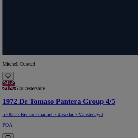
Mitchell Curated
Gloucestershire
1972 De Tomaso Pantera Group 4/5
5700cc · Bensin · manuell · 4-växlad · Vänsterstyrd
POA