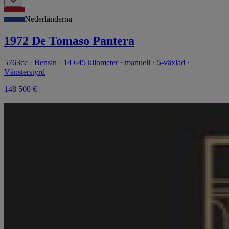
Nederländerna
1972 De Tomaso Pantera
5763cc · Bensin · 14 645 kilometer · manuell · 5-växlad ·
Vänsterstyrd
148 500 €