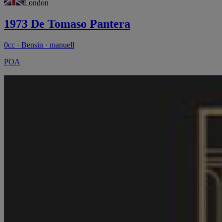
London
1973 De Tomaso Pantera
0cc · Bensin · manuell
POA