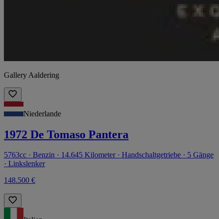
Gallery Aaldering
Niederlande
1972 De Tomaso Pantera
5763cc · Benzin · 14.645 Kilometer · Handschaltgetriebe · 5 Gänge
· Linkslenker
148.500 €