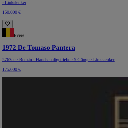
· Linkslenker
150.000 €
Evere
1972 De Tomaso Pantera
5763cc · Benzin · Handschaltgetriebe · 5 Gänge · Linkslenker
175.000 €