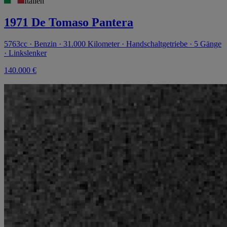
Italien
1971 De Tomaso Pantera
5763cc · Benzin · 31.000 Kilometer · Handschaltgetriebe · 5 Gänge
· Linkslenker
140.000 €