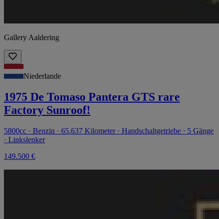
Gallery Aaldering
Niederlande
1975 De Tomaso Pantera GTS rare
Factory Sunroof!
5800cc · Benzin · 65.637 Kilometer · Handschaltgetriebe · 5 Gänge
· Linkslenker
149.500 €