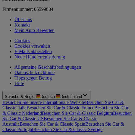
Firmennummer: 05599884
Über uns
Kontakt
Mein Auto Bewerten
Cookies
Cookies verwalten
E-Mails abbestellen
Neue Händlerregistrierung
Allgemeine Geschäftsbedingungen
Datenschutzrichtlinie
Tipps gegen Betrug
Hilfe
Sprache & Region
Deutsch
·
Deutschland
Besuchen Sie unsere internationale Website
Besuchen Sie Car &
Classic Italia
Besuchen Sie Car & Classic France
Besuchen Sie Car
& Classic Nederland
Besuchen Sie Car & Classic Belgium
Besuchen
Sie Car & Classic US
Besuchen Sie Car & Classic
Australia
Besuchen Sie Car & Classic Spain
Besuchen Sie Car &
Classic Portugal
Besuchen Sie Car & Classic Sverige