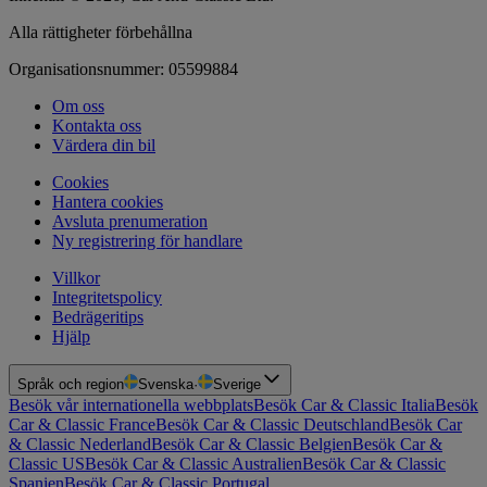
Alla rättigheter förbehållna
Organisationsnummer: 05599884
Om oss
Kontakta oss
Värdera din bil
Cookies
Hantera cookies
Avsluta prenumeration
Ny registrering för handlare
Villkor
Integritetspolicy
Bedrägeritips
Hjälp
Språk och region
Svenska
·
Sverige
Besök vår internationella webbplats
Besök Car & Classic Italia
Besök
Car & Classic France
Besök Car & Classic Deutschland
Besök Car
& Classic Nederland
Besök Car & Classic Belgien
Besök Car &
Classic US
Besök Car & Classic Australien
Besök Car & Classic
Spanien
Besök Car & Classic Portugal