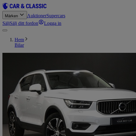
Auktioner
Supercars
Märken
Sälj
Sälj ditt fordon
Logga in
Hem
Bilar