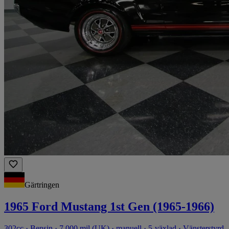
Gärtringen
1965 Ford Mustang 1st Gen (1965-1966)
302cc · Bensin · 7 000 mil (UK) · manuell · 5-växlad · Vänsterstyrd