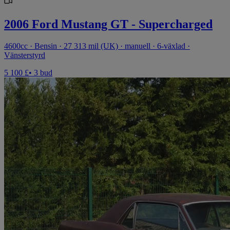
2006 Ford Mustang GT - Supercharged
4600cc · Bensin · 27 313 mil (UK) · manuell · 6-växlad ·
Vänsterstyrd
5 100 £
• 3 bud