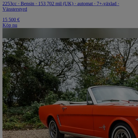
2253cc · Bensin · 153 702 mil (UK) · automat · 7+-växlad ·
Vänsterstyrd
15 500 €
Köp nu