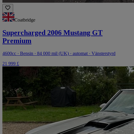
Coatbridge
Supercharged 2006 Mustang GT
Premium
4600cc · Bensin · 84 000 mil (UK) · automat · Vänsterstyrd
21 999 £