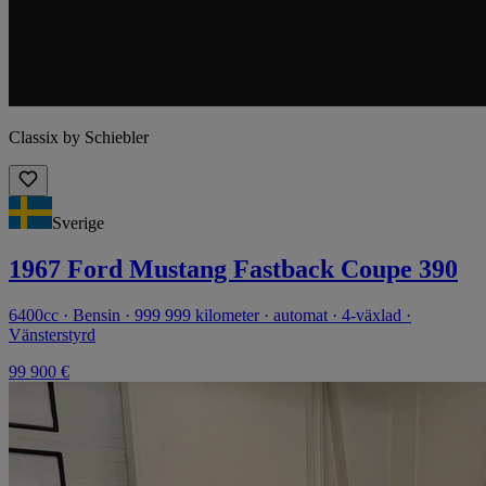
Classix by Schiebler
Sverige
1967 Ford Mustang Fastback Coupe 390
6400cc · Bensin · 999 999 kilometer · automat · 4-växlad ·
Vänsterstyrd
99 900 €