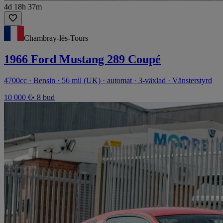
4d 18h 37m
Chambray-lès-Tours
1966 Ford Mustang 289 Coupé
4700cc · Bensin · 56 mil (UK) · automat · 3-växlad · Vänsterstyrd
10 000 €
• 8 bud