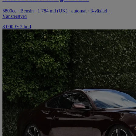
5800cc · Bensin · 1 784 mil (UK) · automat · 3-växlad ·
Vänsterstyrd
8 000 £
• 2 bud