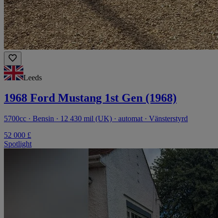
Leeds
1968 Ford Mustang 1st Gen (1968)
5700cc · Bensin · 12 430 mil (UK) · automat · Vänsterstyrd
52 000 £
Spotlight