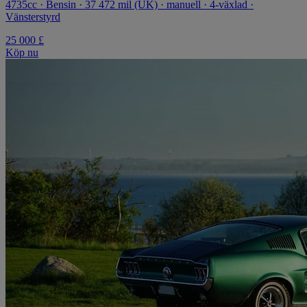
4735cc · Bensin · 37 472 mil (UK) · manuell · 4-växlad ·
Vänsterstyrd
25 000 £
Köp nu