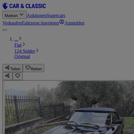
Auktionen
Supercars
Marken
Verkaufen
Fahrzeug inserieren
Anmelden
...
Fiat
124 Spider
Original
Teilen
Retten