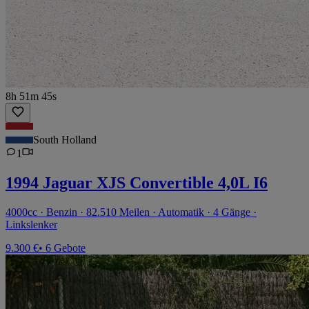
8h 51m 45s
South Holland
1
1994 Jaguar XJS Convertible 4,0L I6
4000cc · Benzin · 82.510 Meilen · Automatik · 4 Gänge ·
Linkslenker
9.300 €
• 6 Gebote