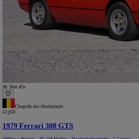
9h 36m 45s
Chapelle-lez-Herlaimont
2
1979 Ferrari 308 GTS
2900cc · Benzin · 48.238 Meilen · Handschaltgetriebe · 5 Gänge ·