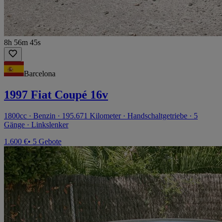
8h 56m 45s
Barcelona
1997 Fiat Coupé 16v
1800cc · Benzin · 195.671 Kilometer · Handschaltgetriebe · 5
Gänge · Linkslenker
1.600 €
• 5 Gebote