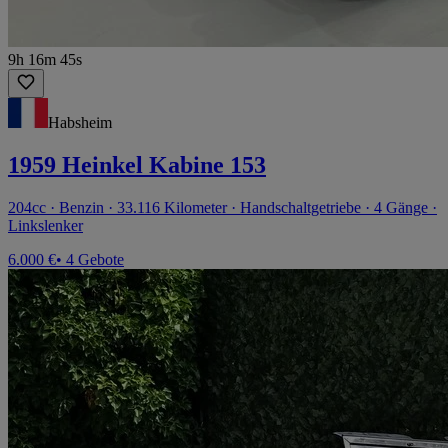
9h 16m 45s
Habsheim
1959 Heinkel Kabine 153
204cc · Benzin · 33.116 Kilometer · Handschaltgetriebe · 4 Gänge ·
Linkslenker
6.000 €
• 4 Gebote