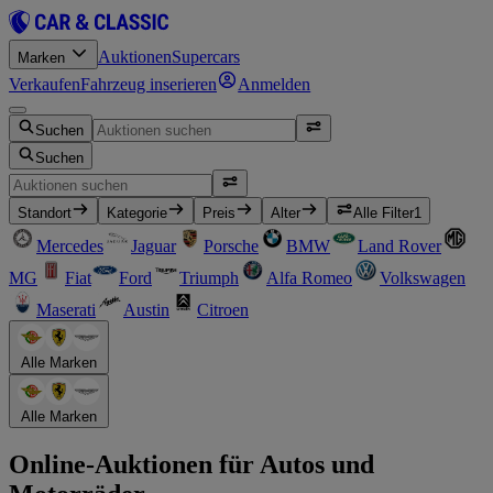
Auktionen
Supercars
Marken
Verkaufen
Fahrzeug inserieren
Anmelden
Suchen
Suchen
Standort
Kategorie
Preis
Alter
Alle Filter
1
Mercedes
Jaguar
Porsche
BMW
Land Rover
MG
Fiat
Ford
Triumph
Alfa Romeo
Volkswagen
Maserati
Austin
Citroen
Alle Marken
Alle Marken
Online-Auktionen für Autos und