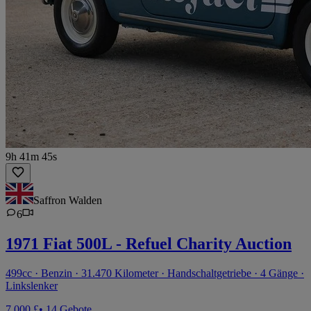
9h 41m 45s
Saffron Walden
6
1971 Fiat 500L - Refuel Charity Auction
499cc · Benzin · 31.470 Kilometer · Handschaltgetriebe · 4 Gänge ·
Linkslenker
7.000 £
• 14 Gebote