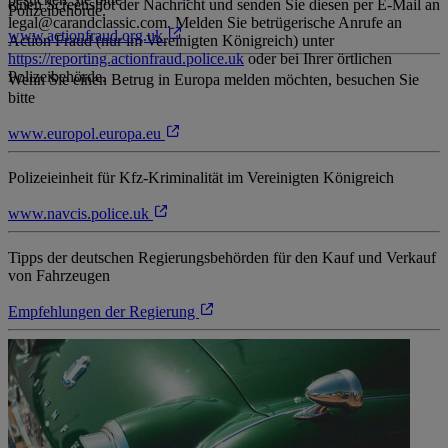
einen Screenshot der Nachricht und senden Sie diesen per E-Mail an
Polizeibehörde.
legal@carandclassic.com. Melden Sie betrügerische Anrufe an
www.actionfraud.org.uk
Action Fraud (nur im Vereinigten Königreich) unter
https://reporting.actionfraud.police.uk
oder bei Ihrer örtlichen
Polizeibehörde.
Wenn Sie einen Betrug in Europa melden möchten, besuchen Sie
bitte
www.europol.europa.eu
Polizeieinheit für Kfz-Kriminalität im Vereinigten Königreich
www.navcis.police.uk
Tipps der deutschen Regierungsbehörden für den Kauf und Verkauf
von Fahrzeugen
Empfehlungen der Regierung