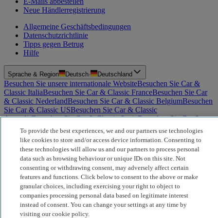
E-Mails abbestellen
Neue Händlerregistrierung
Allgemeine Geschäftsbedingungen
Datenschutzrichtlinie
Tipps gegen Betrug
Hilfe
Sprache & Region
Deutsch
·
Deutschland
Besuchen Sie unsere internationale Website
Besuchen Sie Car &
Classic Italia
Besuchen Sie Car & Classic France
Besuchen Sie Car
& Classic Nederland
Besuchen Sie Car & Classic Belgium
Besuchen
Sie Car & Classic US
Besuchen Sie Car & Classic
Australia
Besuchen Sie Car & Classic Spain
Besuchen Sie Car &
Classic Portugal
Besuchen Sie Car & Classic Sverige
To provide the best experiences, we and our partners use technologies
like cookies to store and/or access device information. Consenting to
these technologies will allow us and our partners to process personal
data such as browsing behaviour or unique IDs on this site. Not
consenting or withdrawing consent, may adversely affect certain
features and functions. Click below to consent to the above or make
granular choices, including exercising your right to object to
companies processing personal data based on legitimate interest
instead of consent. You can change your settings at any time by
visiting our cookie policy.