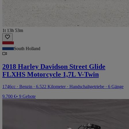
1t 13h 53m
South Holland
2018 Harley Davidson Street Glide
FLXHS Motorcycle 1,7L V-Twin
1746cc · Benzin · 6.522 Kilometer · Handschaltgetriebe · 6 Gänge
9.700 €
• 9 Gebote