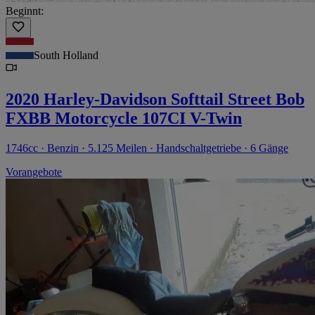
Beginnt:
South Holland
2020 Harley-Davidson Softtail Street Bob
FXBB Motorcycle 107CI V-Twin
1746cc · Benzin · 5.125 Meilen · Handschaltgetriebe · 6 Gänge
Vorangebote