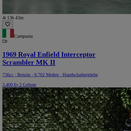
4t 13h 43m
Campania
1969 Royal Enfield Interceptor
Scrambler MK II
736cc · Benzin · 9.702 Meilen · Handschaltgetriebe
3.400 €
• 2 Gebote