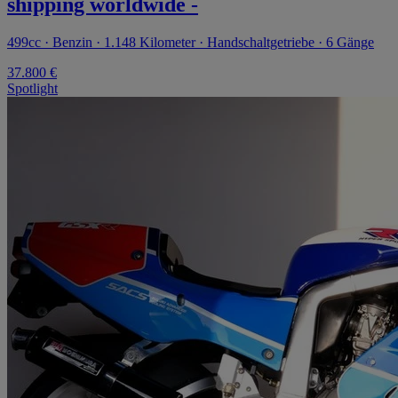
shipping worldwide -
499cc · Benzin · 1.148 Kilometer · Handschaltgetriebe · 6 Gänge
37.800 €
Spotlight