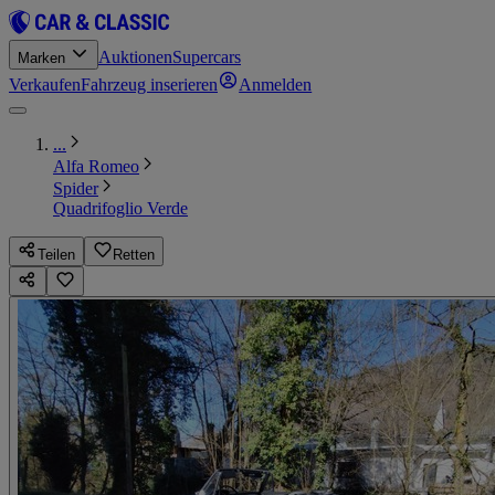
Auktionen
Supercars
Marken
Verkaufen
Fahrzeug inserieren
Anmelden
...
Alfa Romeo
Spider
Quadrifoglio Verde
Teilen
Retten