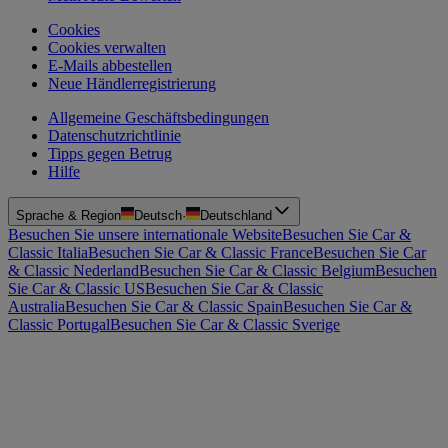
Cookies
Cookies verwalten
E-Mails abbestellen
Neue Händlerregistrierung
Allgemeine Geschäftsbedingungen
Datenschutzrichtlinie
Tipps gegen Betrug
Hilfe
Sprache & Region
Deutsch
·
Deutschland
Besuchen Sie unsere internationale Website
Besuchen Sie Car &
Classic Italia
Besuchen Sie Car & Classic France
Besuchen Sie Car
& Classic Nederland
Besuchen Sie Car & Classic Belgium
Besuchen
Sie Car & Classic US
Besuchen Sie Car & Classic
Australia
Besuchen Sie Car & Classic Spain
Besuchen Sie Car &
Classic Portugal
Besuchen Sie Car & Classic Sverige