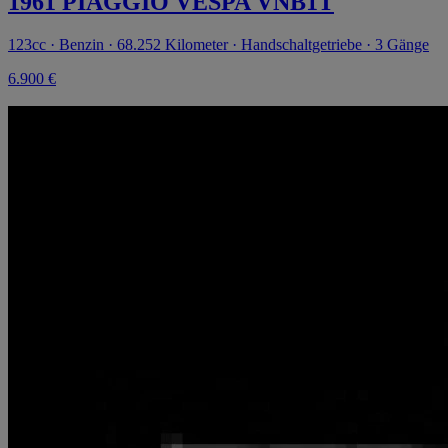
1961 PIAGGIO VESPA VNB1T
123cc · Benzin · 68.252 Kilometer · Handschaltgetriebe · 3 Gänge
6.900 €