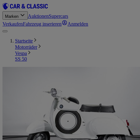
Auktionen
Supercars
Marken
Verkaufen
Fahrzeug inserieren
Anmelden
Startseite
Motorräder
Vespa
SS 50