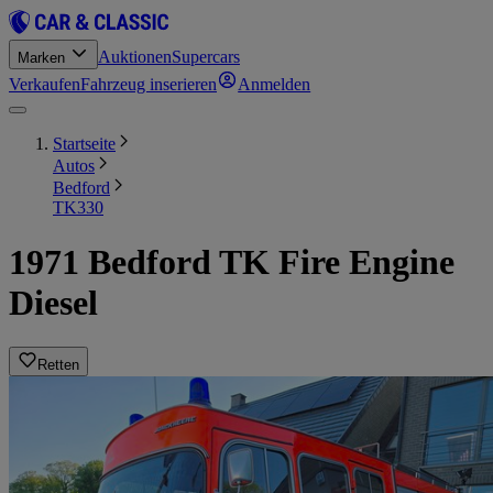
Auktionen
Supercars
Marken
Verkaufen
Fahrzeug inserieren
Anmelden
Startseite
Autos
Bedford
TK330
1971 Bedford TK Fire Engine
Diesel
Retten