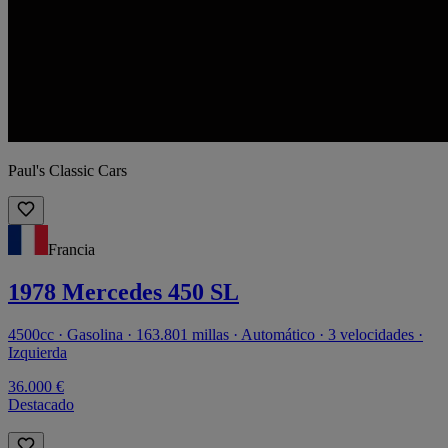
Paul's Classic Cars
Francia
1978 Mercedes 450 SL
4500cc · Gasolina · 163.801 millas · Automático · 3 velocidades ·
Izquierda
36.000 €
Destacado