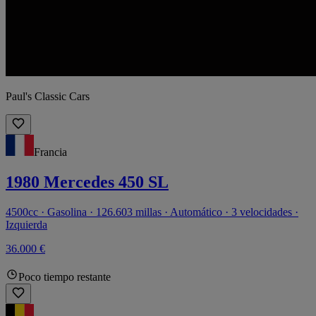
Paul's Classic Cars
Francia
1980 Mercedes 450 SL
4500cc · Gasolina · 126.603 millas · Automático · 3 velocidades ·
Izquierda
36.000 €
Poco tiempo restante