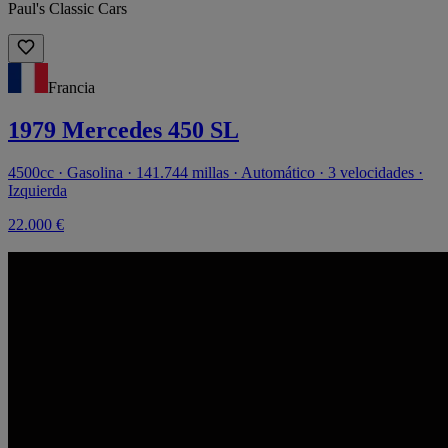
Paul's Classic Cars
Francia
1979 Mercedes 450 SL
4500cc · Gasolina · 141.744 millas · Automático · 3 velocidades ·
Izquierda
22.000 €