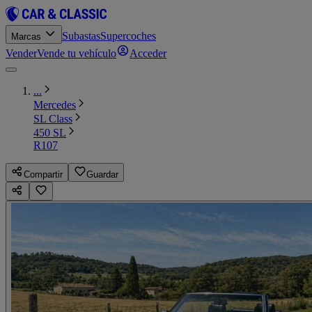
Subastas
Supercoches
Marcas
Vender
Vende tu vehículo
Acceder
...
Mercedes
SL Class
450 SL
R107
Compartir
Guardar