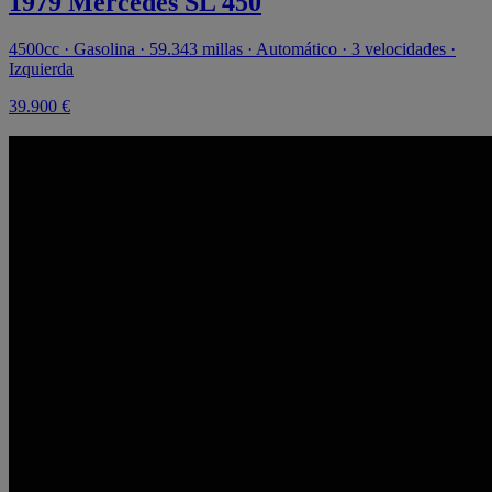
1979 Mercedes SL 450
4500cc · Gasolina · 59.343 millas · Automático · 3 velocidades ·
Izquierda
39.900 €