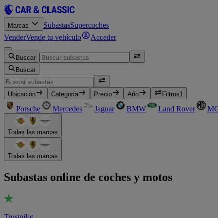
Subastas
Supercoches
Marcas
Vender
Vende tu vehículo
Acceder
Buscar
Buscar
Ubicación
Categoría
Precio
Año
Filtros
1
Porsche
Mercedes
Jaguar
BMW
Land Rover
M
Todas las marcas
Todas las marcas
Subastas online de coches y motos
Trustpilot