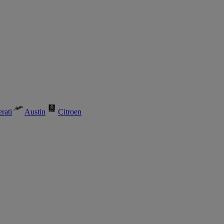
rati
Austin
Citroen