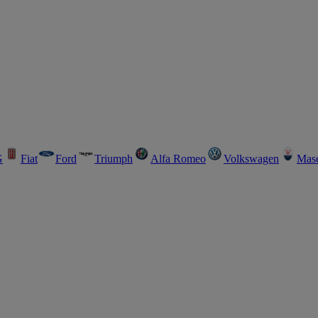
G
Fiat
Ford
Triumph
Alfa Romeo
Volkswagen
Mase