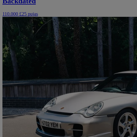
Backdated
110.000 £
25 pujas