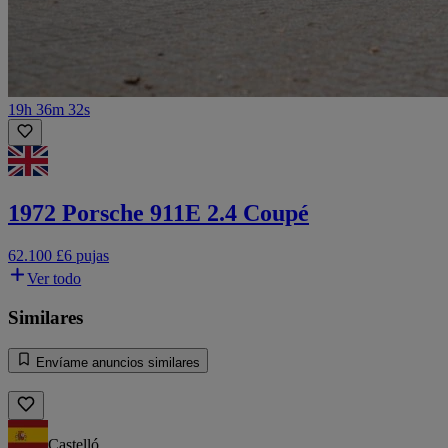
19h 36m 32s
1972 Porsche 911E 2.4 Coupé
62.100 £
6 pujas
Ver todo
Similares
Envíame anuncios similares
Castelló