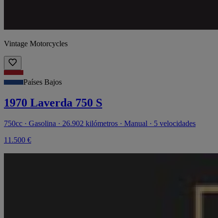
Vintage Motorcycles
Países Bajos
1970 Laverda 750 S
750cc · Gasolina · 26.902 kilómetros · Manual · 5 velocidades
11.500 €