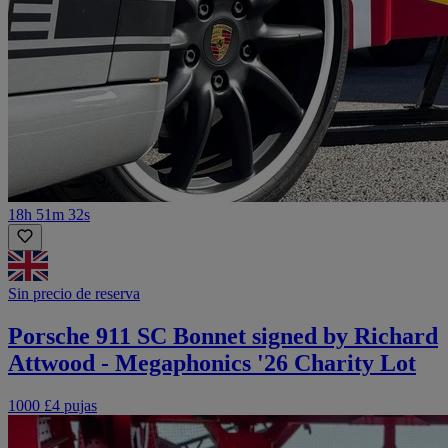
18h 51m 32s
Sin precio de reserva
Porsche 911 SC Bonnet signed by Richard
Attwood - Megaphonics '26 Charity Lot
1000 £
4 pujas