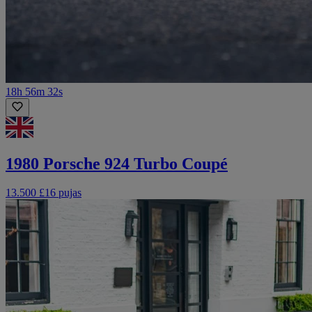
18h 56m 32s
1980 Porsche 924 Turbo Coupé
13.500 £
16 pujas