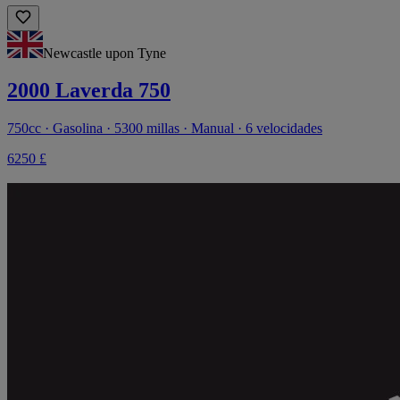
Newcastle upon Tyne
2000 Laverda 750
750cc · Gasolina · 5300 millas · Manual · 6 velocidades
6250 £