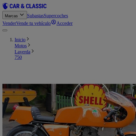
Subastas
Supercoches
Marcas
Vender
Vende tu vehículo
Acceder
Inicio
Motos
Laverda
750