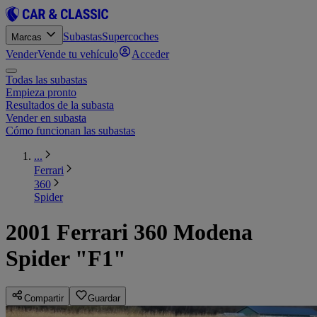
Subastas
Supercoches
Marcas
Vender
Vende tu vehículo
Acceder
Todas las subastas
Empieza pronto
Resultados de la subasta
Vender en subasta
Cómo funcionan las subastas
...
Ferrari
360
Spider
2001 Ferrari 360 Modena
Spider "F1"
Compartir
Guardar