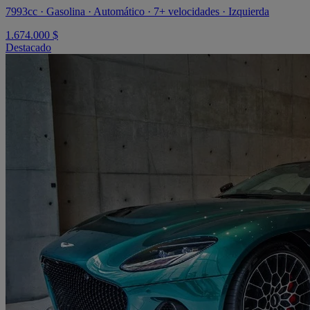
7993cc · Gasolina · Automático · 7+ velocidades · Izquierda
1.674.000 $
Destacado