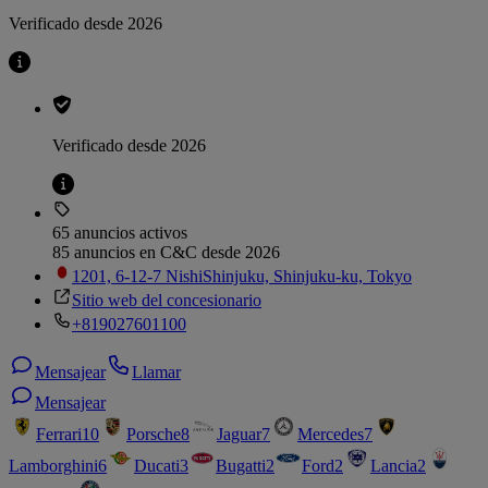
Verificado desde 2026
Verificado desde 2026
65 anuncios activos
85 anuncios en C&C desde 2026
1201, 6-12-7 NishiShinjuku, Shinjuku-ku, Tokyo
Sitio web del concesionario
+819027601100
Mensajear
Llamar
Mensajear
Ferrari
10
Porsche
8
Jaguar
7
Mercedes
7
Lamborghini
6
Ducati
3
Bugatti
2
Ford
2
Lancia
2