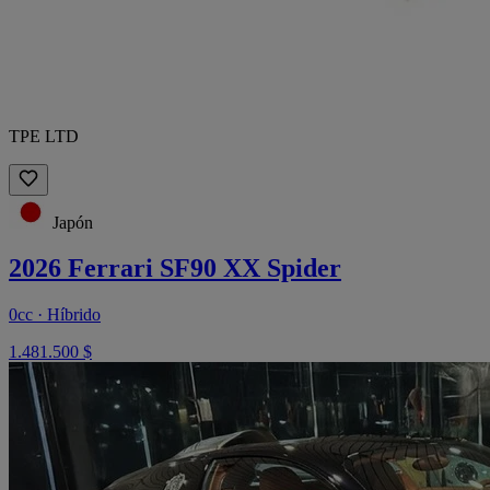
TPE LTD
Japón
2026 Ferrari SF90 XX Spider
0cc · Híbrido
1.481.500 $