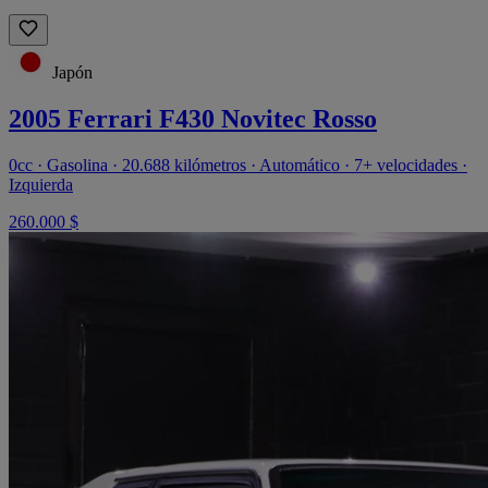
Japón
2005 Ferrari F430 Novitec Rosso
0cc · Gasolina · 20.688 kilómetros · Automático · 7+ velocidades ·
Izquierda
260.000 $