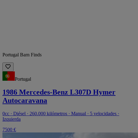
Portugal Barn Finds
Portugal
1986 Mercedes-Benz L307D Hymer
Autocaravana
0cc · Diésel · 260.000 kilómetros · Manual · 5 velocidades ·
Izquierda
7500 €