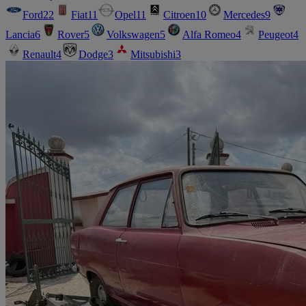
Ford
22
Fiat
11
Opel
11
Citroen
10
Mercedes
9
Lancia
6
Rover
5
Volkswagen
5
Alfa Romeo
4
Peugeot
4
Renault
4
Dodge
3
Mitsubishi
3