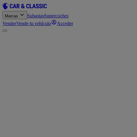
Subastas
Supercoches
Marcas
Vender
Vende tu vehículo
Acceder