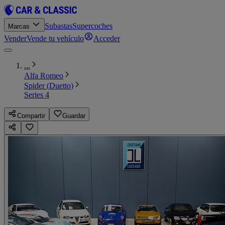
Subastas
Supercoches
Marcas
Vender
Vende tu vehículo
Acceder
...
Alfa Romeo
Spider (Duetto)
Series 4
Compartir
Guardar