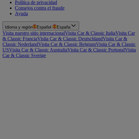
Política de privacidad
Consejos contra el fraude
Ayuda
Idioma y región
Español
·
España
Visita nuestro sitio internacional
Visita Car & Classic Italia
Visita Car
& Classic Francia
Visita Car & Classic Deutschland
Visita Car &
Classic Nederland
Visita Car & Classic Belgium
Visita Car & Classic
US
Visita Car & Classic Australia
Visita Car & Classic Portugal
Visita
Car & Classic Sverige