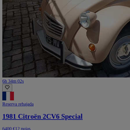
6h 34m 02s
Reserva rebajada
1981 Citroën 2CV6 Special
6400 €
12 pujas