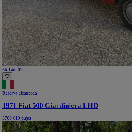
6h 14m 02s
Reserva alcanzada
1971 Fiat 500 Giardiniera LHD
3700 €
19 pujas