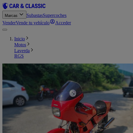
Subastas
Supercoches
Marcas
Vender
Vende tu vehículo
Acceder
Inicio
Motos
Laverda
RGS