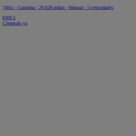
749cc · Gasolina · 29.828 millas · Manual · 5 velocidades
6500 £
Cómpralo ya