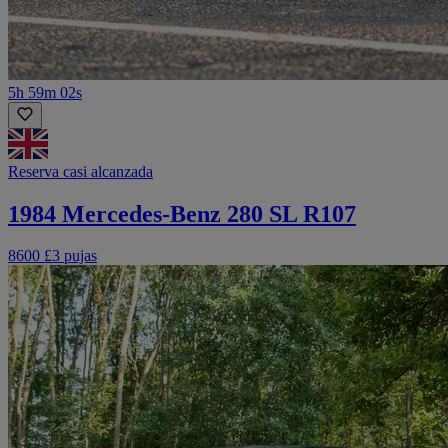
5h 59m 02s
Reserva casi alcanzada
1984 Mercedes-Benz 280 SL R107
8600 £
3 pujas