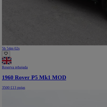
5h 54m 02s
Reserva rebajada
1960 Rover P5 Mk1 MOD
3500 £
13 pujas