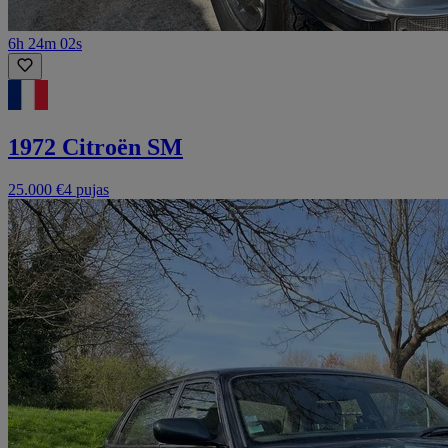
6h 24m 02s
1972 Citroën SM
25.000 €
4 pujas