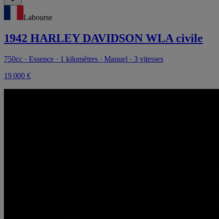
Labourse
1942 HARLEY DAVIDSON WLA civile
750cc · Essence · 1 kilomètres · Manuel · 3 vitesses
19 000 €