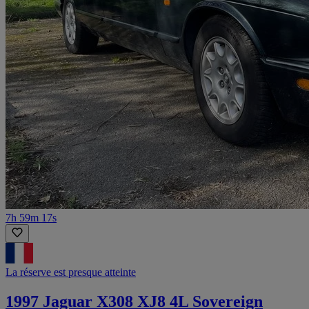
7h 59m 17s
La réserve est presque atteinte
1997 Jaguar X308 XJ8 4L Sovereign