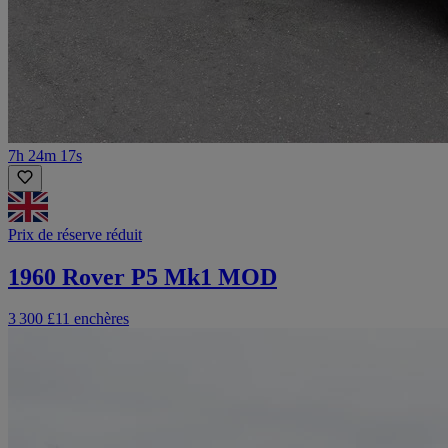
7h 24m 17s
Prix de réserve réduit
1960 Rover P5 Mk1 MOD
3 300 £
11 enchères