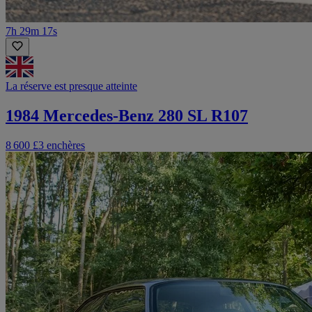
7h 29m 17s
La réserve est presque atteinte
1984 Mercedes-Benz 280 SL R107
8 600 £
3 enchères