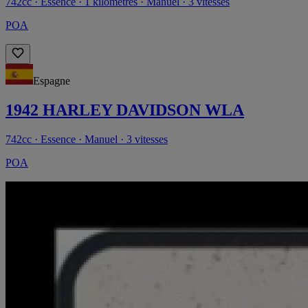
742cc · Essence · 1 kilomètres · Manuel · 3 vitesses
POA
Espagne
1942 HARLEY DAVIDSON WLA
742cc · Essence · Manuel · 3 vitesses
POA