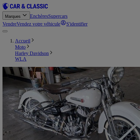
Enchères
Supercars
Marques
Vendre
Vendez votre véhicule
S'identifier
Accueil
Moto
Harley Davidson
WLA