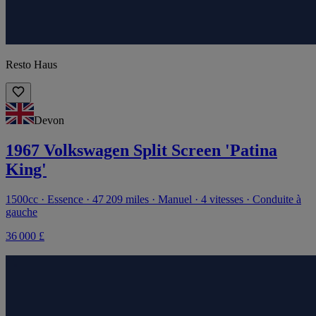
Resto Haus
Devon
1967 Volkswagen Split Screen 'Patina
King'
1500cc · Essence · 47 209 miles · Manuel · 4 vitesses · Conduite à
gauche
36 000 £