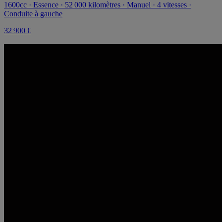
1600cc · Essence · 52 000 kilomètres · Manuel · 4 vitesses ·
Conduite à gauche
32 900 €