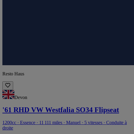
Resto Haus
Devon
'61 RHD VW Westfalia SO34 Flipseat
1200cc · Essence · 11 111 miles · Manuel · 5 vitesses · Conduite à
droite