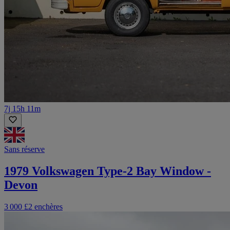
7j 15h 11m
Sans réserve
1979 Volkswagen Type-2 Bay Window -
Devon
3 000 £
2 enchères