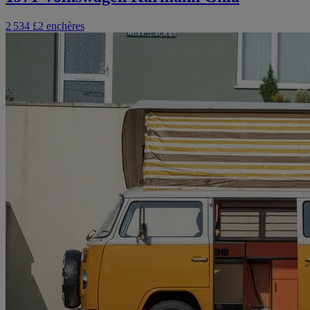
2 534 £
2 enchères