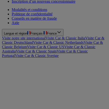
Inscription d’un nouveau concessionnaire
Modalités et conditions
Politique de confidentialité
Conseils en matière de fraude
Aide
Langue et région
Français
·
France
Visite notre site international
Visite Car & Classic Italia
Visite Car &
Classic Deutschland
Visite Car & Classic Netherlands
Visite Car &
Classic Belgium
Visite Car & Classic US
Visite Car & Classic
Australia
Visite Car & Classic Spain
Visite Car & Classic
Portugal
Visite Car & Classic Sverige