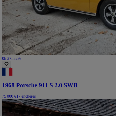
0h 27m 29s
1968 Porsche 911 S 2.0 SWB
75 000 €
17 enchères