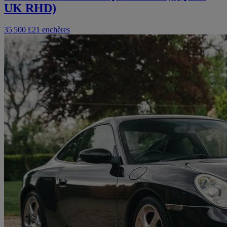
UK RHD)
35 500 £
21 enchères