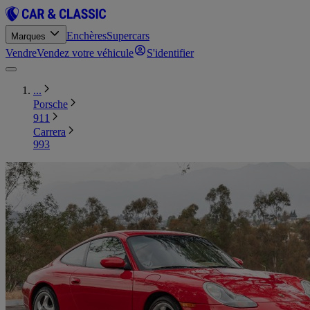
Enchères
Supercars
Marques
Vendre
Vendez votre véhicule
S'identifier
...
Porsche
911
Carrera
993