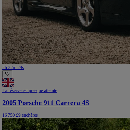
2h 22m 29s
La réserve est presque atteinte
2005 Porsche 911 Carrera 4S
16 750 £
9 enchères