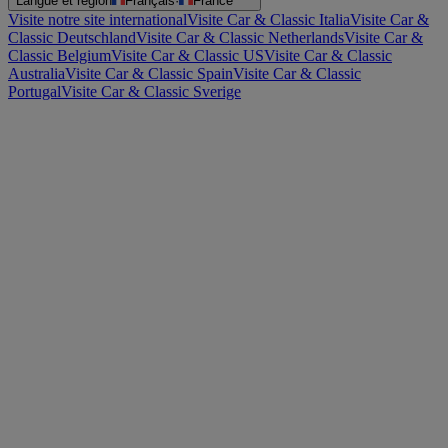
Langue et région
Français
·
France
Visite notre site international
Visite Car & Classic Italia
Visite Car &
Classic Deutschland
Visite Car & Classic Netherlands
Visite Car &
Classic Belgium
Visite Car & Classic US
Visite Car & Classic
Australia
Visite Car & Classic Spain
Visite Car & Classic
Portugal
Visite Car & Classic Sverige