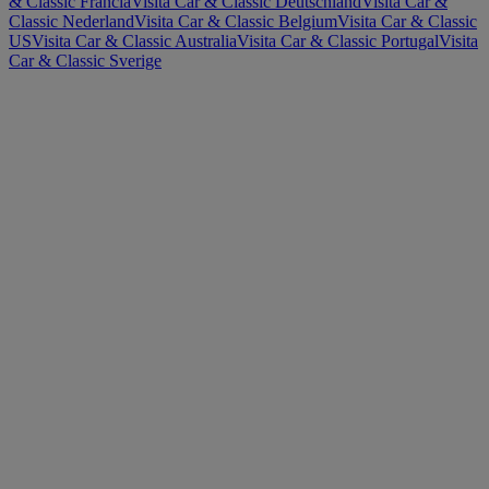
& Classic Francia
Visita Car & Classic Deutschland
Visita Car &
Classic Nederland
Visita Car & Classic Belgium
Visita Car & Classic
US
Visita Car & Classic Australia
Visita Car & Classic Portugal
Visita
Car & Classic Sverige