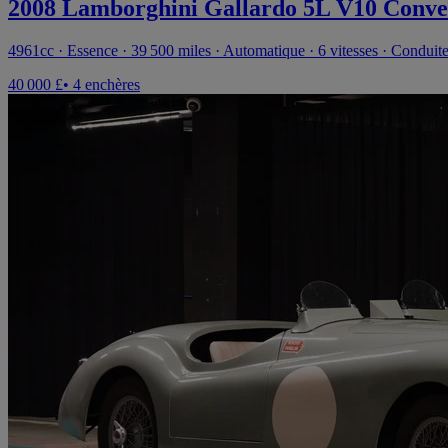
2008 Lamborghini Gallardo 5L V10 Conve
4961cc · Essence · 39 500 miles · Automatique · 6 vitesses · Conduite
40 000 £
• 4 enchères