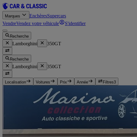
Enchères
Supercars
Marques
Vendre
Vendez votre véhicule
S'identifier
Recherche
Lamborghini
350GT
Recherche
Lamborghini
350GT
Localisation
Voitures
Prix
Année
Filtres
3