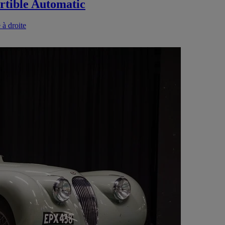
rtible Automatic
 à droite