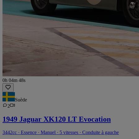
0h 04m 48s
Suède
2
1949 Jaguar XK120 LT Evocation
3442cc · Essence · Manuel · 5 vitesses · Conduite à gauche