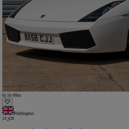
6j 1h 09m
Piddington
2