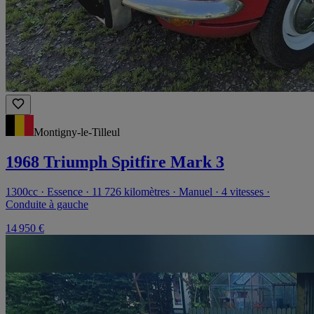
Montigny-le-Tilleul
1968 Triumph Spitfire Mark 3
1300cc · Essence · 11 726 kilomètres · Manuel · 4 vitesses ·
Conduite à gauche
14 950 €