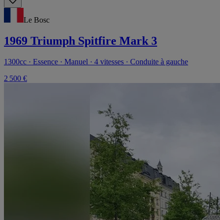
Le Bosc
1969 Triumph Spitfire Mark 3
1300cc · Essence · Manuel · 4 vitesses · Conduite à gauche
2 500 €