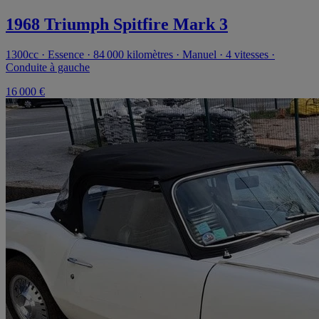
1968 Triumph Spitfire Mark 3
1300cc · Essence · 84 000 kilomètres · Manuel · 4 vitesses ·
Conduite à gauche
16 000 €