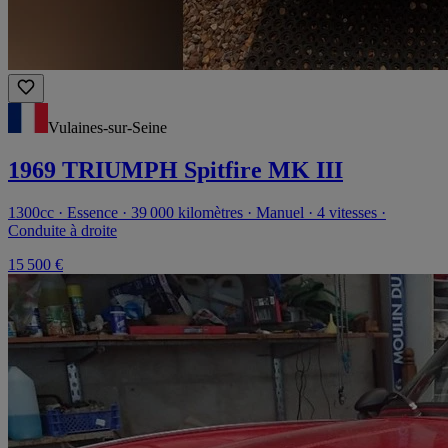
Vulaines-sur-Seine
1969 TRIUMPH Spitfire MK III
1300cc · Essence · 39 000 kilomètres · Manuel · 4 vitesses ·
Conduite à droite
15 500 €