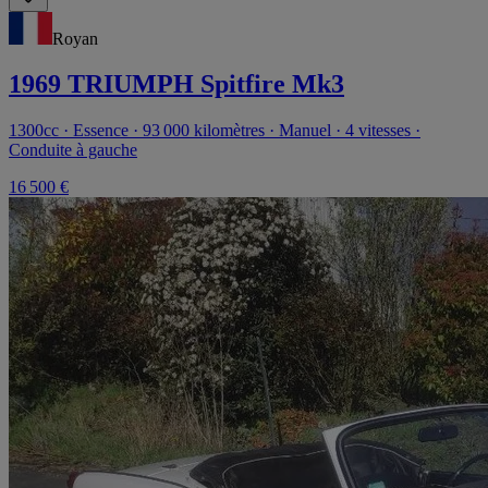
Royan
1969 TRIUMPH Spitfire Mk3
1300cc · Essence · 93 000 kilomètres · Manuel · 4 vitesses ·
Conduite à gauche
16 500 €