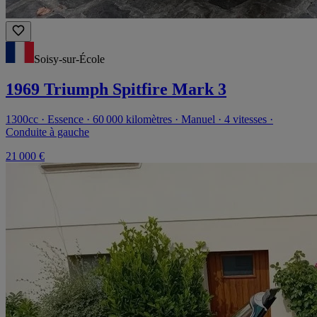
Soisy-sur-École
1969 Triumph Spitfire Mark 3
1300cc · Essence · 60 000 kilomètres · Manuel · 4 vitesses ·
Conduite à gauche
21 000 €