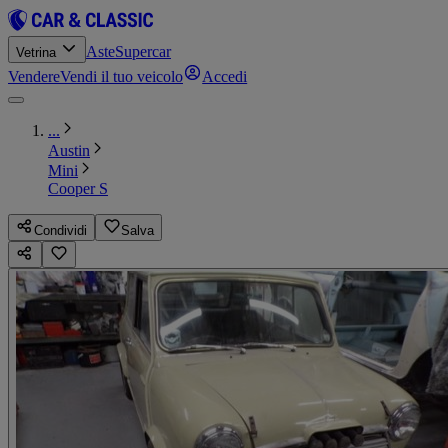
Aste
Supercar
Vetrina
Vendere
Vendi il tuo veicolo
Accedi
...
Austin
Mini
Cooper S
Condividi
Salva