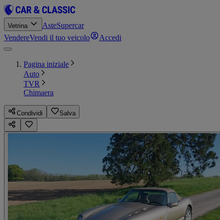
Aste
Supercar
Vetrina
Vendere
Vendi il tuo veicolo
Accedi
Pagina iniziale
Auto
TVR
Chimaera
Condividi
Salva