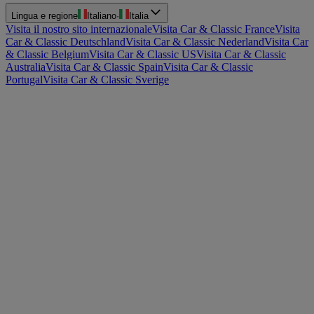
Lingua e regione
Italiano
·
Italia
Visita il nostro sito internazionale
Visita Car & Classic France
Visita
Car & Classic Deutschland
Visita Car & Classic Nederland
Visita Car
& Classic Belgium
Visita Car & Classic US
Visita Car & Classic
Australia
Visita Car & Classic Spain
Visita Car & Classic
Portugal
Visita Car & Classic Sverige