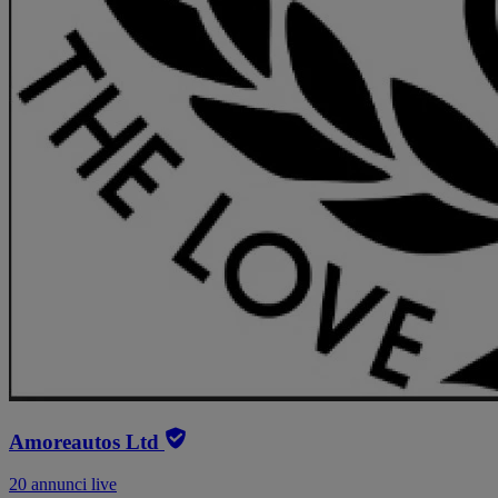
Amoreautos Ltd
20 annunci live