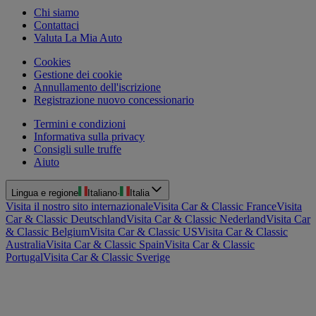
Chi siamo
Contattaci
Valuta La Mia Auto
Cookies
Gestione dei cookie
Annullamento dell'iscrizione
Registrazione nuovo concessionario
Termini e condizioni
Informativa sulla privacy
Consigli sulle truffe
Aiuto
Lingua e regione
Italiano
·
Italia
Visita il nostro sito internazionale
Visita Car & Classic France
Visita
Car & Classic Deutschland
Visita Car & Classic Nederland
Visita Car
& Classic Belgium
Visita Car & Classic US
Visita Car & Classic
Australia
Visita Car & Classic Spain
Visita Car & Classic
Portugal
Visita Car & Classic Sverige