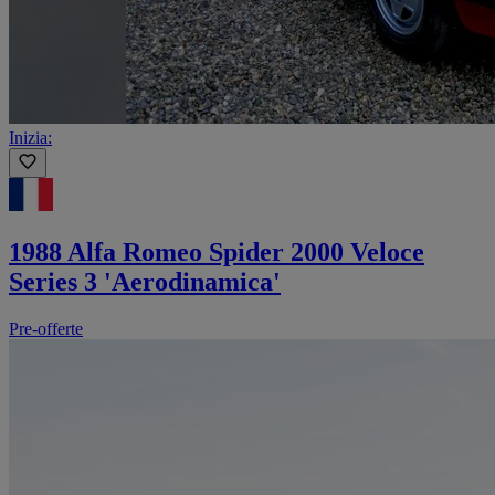
Inizia:
1988 Alfa Romeo Spider 2000 Veloce
Series 3 'Aerodinamica'
Pre-offerte