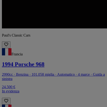
Paul's Classic Cars
Francia
1994 Porsche 968
2990cc · Benzina · 101.058 miglia · Automatico · 4 marce · Guida a
sinistra
24.500 €
In evidenza