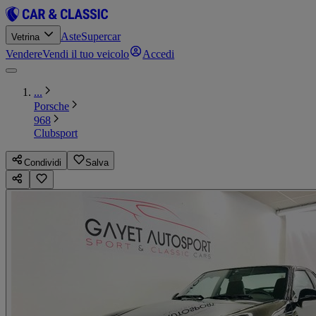
Aste
Supercar
Vetrina
Vendere
Vendi il tuo veicolo
Accedi
...
Porsche
968
Clubsport
Condividi
Salva