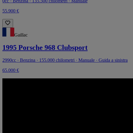
0cc · Benzina · 135.500 chilometri · Manuale
55.900 €
Gaillac
1995 Porsche 968 Clubsport
2990cc · Benzina · 155.000 chilometri · Manuale · Guida a sinistra
65.000 €