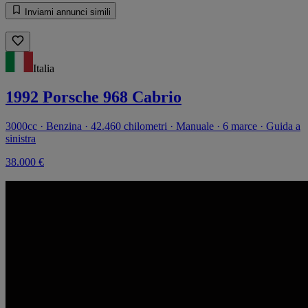
Inviami annunci simili
Italia
1992 Porsche 968 Cabrio
3000cc · Benzina · 42.460 chilometri · Manuale · 6 marce · Guida a
sinistra
38.000 €