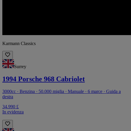
Karmann Classics
Surrey
1994 Porsche 968 Cabriolet
3000cc · Benzina · 50.000 miglia · Manuale · 6 marce · Guida a
destra
34.990 £
In evidenza