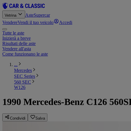
Aste
Supercar
Vetrina
Vendere
Vendi il tuo veicolo
Accedi
Tutte le aste
Inizierà a breve
Risultati delle aste
Vendere all'asta
Come funzionano le aste
...
Mercedes
SEC Series
560 SEC
W126
1990 Mercedes-Benz C126 560
Condividi
Salva