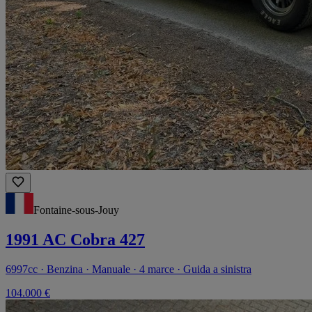
Fontaine-sous-Jouy
1991 AC Cobra 427
6997cc · Benzina · Manuale · 4 marce · Guida a sinistra
104.000 €