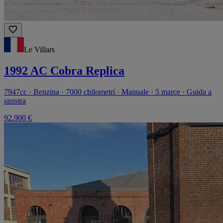
Le Villars
1992 AC Cobra Replica
7947cc · Benzina · 7000 chilometri · Manuale · 5 marce · Guida a
sinistra
92.900 €