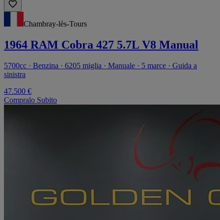
Chambray-lès-Tours
1964 RAM Cobra 427 5.7L V8 Manual
5700cc · Benzina · 6205 miglia · Manuale · 5 marce · Guida a
sinistra
47.500 €
Compralo Subito