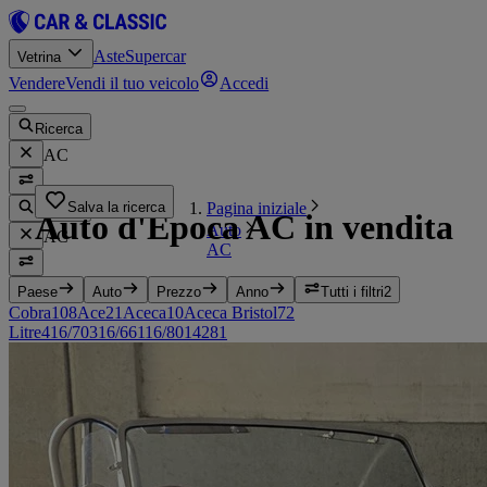
Aste
Supercar
Vetrina
Vendere
Vendi il tuo veicolo
Accedi
Ricerca
AC
Pagina iniziale
Salva la ricerca
Ricerca
Auto d'Epoca AC in vendita
Auto
AC
AC
Paese
Auto
Prezzo
Anno
Tutti i filtri
2
Cobra
108
Ace
21
Aceca
10
Aceca Bristol
7
2
Litre
4
16/70
3
16/66
1
16/80
1
428
1