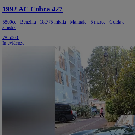
1992 AC Cobra 427
5800cc · Benzina · 18.775 miglia · Manuale · 5 marce · Guida a
sinistra
78.500 €
In evidenza