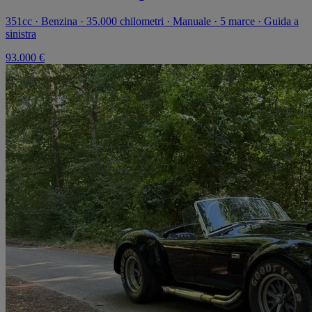
351cc · Benzina · 35.000 chilometri · Manuale · 5 marce · Guida a
sinistra
93.000 €