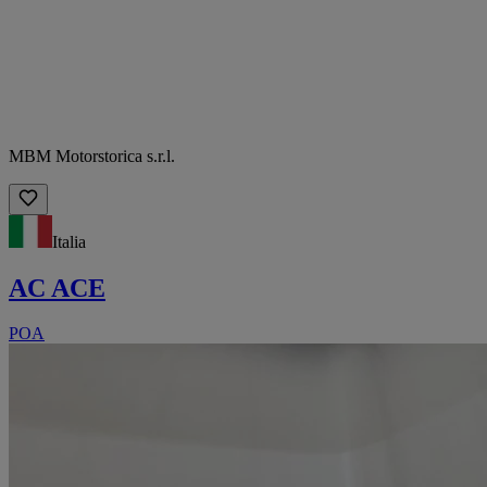
MBM Motorstorica s.r.l.
Italia
AC ACE
POA