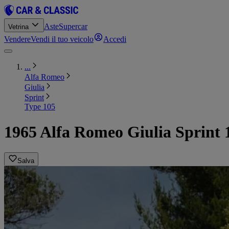
Aste
Supercar
Vetrina
Vendere
Vendi il tuo veicolo
Accedi
...
Alfa Romeo
Giulia
Sprint
Type 105
1965 Alfa Romeo Giulia Sprint 
Salva