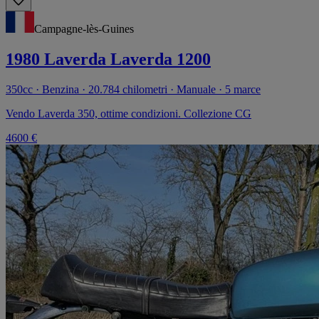
Campagne-lès-Guines
1980 Laverda Laverda 1200
350cc · Benzina · 20.784 chilometri · Manuale · 5 marce
Vendo Laverda 350, ottime condizioni. Collezione CG
4600 €