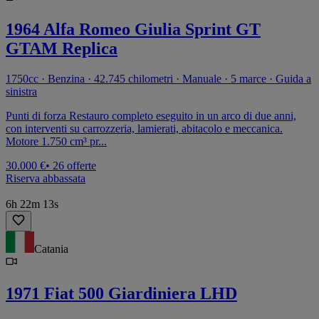
1964 Alfa Romeo Giulia Sprint GT
GTAM Replica
1750cc · Benzina · 42.745 chilometri · Manuale · 5 marce · Guida a
sinistra
Punti di forza Restauro completo eseguito in un arco di due anni,
con interventi su carrozzeria, lamierati, abitacolo e meccanica.
Motore 1.750 cm³ pr...
30.000 €
• 26 offerte
Riserva abbassata
6h 22m 13s
Catania
1971 Fiat 500 Giardiniera LHD