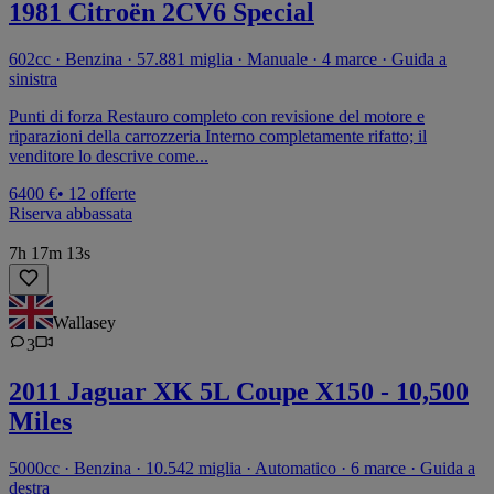
1981 Citroën 2CV6 Special
602cc · Benzina · 57.881 miglia · Manuale · 4 marce · Guida a
sinistra
Punti di forza Restauro completo con revisione del motore e
riparazioni della carrozzeria Interno completamente rifatto; il
venditore lo descrive come...
6400 €
• 12 offerte
Riserva abbassata
7h 17m 13s
Wallasey
3
2011 Jaguar XK 5L Coupe X150 - 10,500
Miles
5000cc · Benzina · 10.542 miglia · Automatico · 6 marce · Guida a
destra