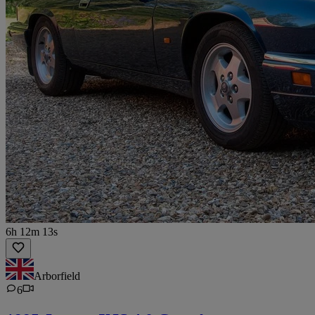
6h 12m 13s
Arborfield
6