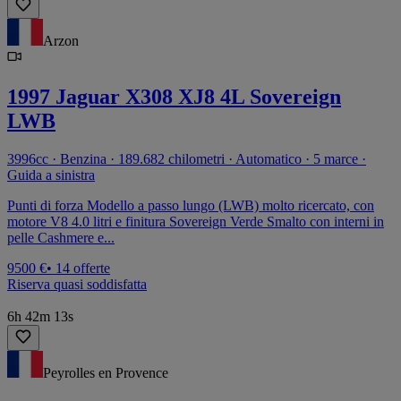
Arzon
1997 Jaguar X308 XJ8 4L Sovereign
LWB
3996cc · Benzina · 189.682 chilometri · Automatico · 5 marce ·
Guida a sinistra
Punti di forza Modello a passo lungo (LWB) molto ricercato, con
motore V8 4.0 litri e finitura Sovereign Verde Smalto con interni in
pelle Cashmere e...
9500 €
• 14 offerte
Riserva quasi soddisfatta
6h 42m 13s
Peyrolles en Provence