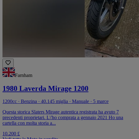
Farnham
1980 Laverda Mirage 1200
1200cc · Benzina · 40.145 miglia · Manuale · 5 marce
Questa storica Slaters Mirage autentica registrata ha avuto 7
precedenti proprietari. L\'ho comprata a gennaio 2021 Ho una
cartella con molta storia a...
10.200 £