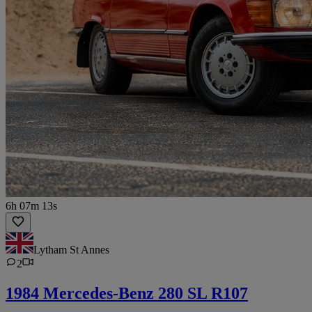
6h 07m 13s
Lytham St Annes
2
1984 Mercedes-Benz 280 SL R107