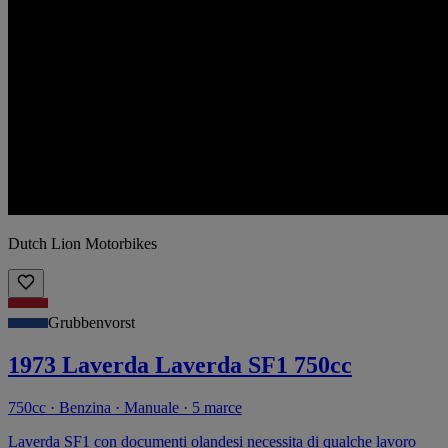
Dutch Lion Motorbikes
Grubbenvorst
1973 Laverda Laverda SF1 750cc
750cc · Benzina · Manuale · 5 marce
Laverda SF1 con documenti olandesi necessita di qualche lavoro