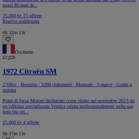
quasi 80 anni di...
35.000 €
• 15 offerte
Riserva soddisfatta
6h 32m 13s
Occitanie
2
1972 Citroën SM
2700cc · Benzina · 3298 chilometri · Manuale · 5 marce · Guida a
sinistra
Punti di forza Motore dichiarato come rifatto nel novembre 2023 da
un’officina specializzata Vernice rifatta professionalmente nella sua
tinta blu ori...
25.000 €
• 4 offerte
6h 37m 13s