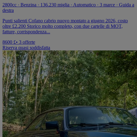
2800cc · Benzina · 136.230 miglia · Automatico · 3 marce · Guida a
destra
Punti salienti Cofano cabrio nuovo montato a giugno 2026, costo
oltre £2.200 Storico molto completo, con due cartelle di MOT,
fatture, corrispondenza...
8600 £
• 3 offerte
Riserva quasi soddisfatta