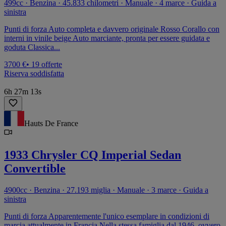
499cc · Benzina · 45.833 chilometri · Manuale · 4 marce · Guida a
sinistra
Punti di forza Auto completa e davvero originale Rosso Corallo con
interni in vinile beige Auto marciante, pronta per essere guidata e
goduta Classica...
3700 €
• 19 offerte
Riserva soddisfatta
6h 27m 13s
Hauts De France
1933 Chrysler CQ Imperial Sedan
Convertible
4900cc · Benzina · 27.193 miglia · Manuale · 3 marce · Guida a
sinistra
Punti di forza Apparentemente l'unico esemplare in condizioni di
marcia attualmente in Francia Nella stessa famiglia dal 1946, ovvero