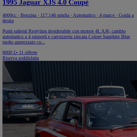
1995 Jaguar XJS 4.0 Coupé
4000cc · Benzina · 117.146 miglia · Automatico · 4 marce · Guida a
destra
Punti salienti Restyling desiderabile con motore 4L AJ6, cambio
automatico a 4 rapporti e carrozzeria zincata Colore Sapphire Blue
molto apprezzato co...
8000 £
• 11 offerte
Riserva soddisfatta