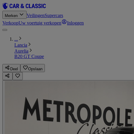
Veilingen
Supercars
Merken
Verkoop
Uw voertuig verkopen
Inloggen
...
Lancia
Aurelia
B20 GT Coupe
Deel
Opslaan