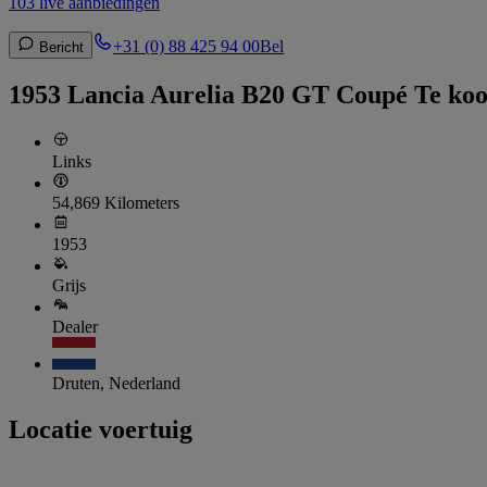
103 live aanbiedingen
+31 (0) 88 425 94 00
Bel
Bericht
1953 Lancia Aurelia B20 GT Coupé Te ko
Links
54,869 Kilometers
1953
Grijs
Dealer
Druten, Nederland
Locatie voertuig