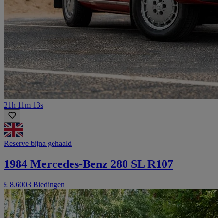
21h 11m 13s
Reserve bijna gehaald
1984 Mercedes-Benz 280 SL R107
£ 8.600
3 Biedingen