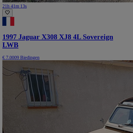
21h 41m 13s
1997 Jaguar X308 XJ8 4L Sovereign
LWB
€ 7.000
9 Biedingen