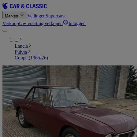
Veilingen
Supercars
Merken
Verkoop
Uw voertuig verkopen
Inloggen
...
Lancia
Fulvia
Coupe (1965-76)