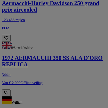
Aermacchi-Harley Davidson 250 grand
prix aircooled
123.456 mijlen
POA
Warwickshire
1972 AERMACCHI 350 SS ALA D'ORO
REPLICA
344cc
Van £ 2.000
Offline veiling
Willich