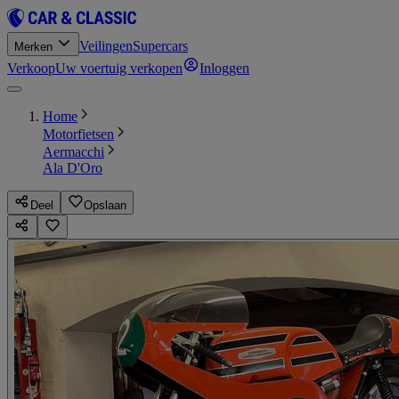
Veilingen
Supercars
Merken
Verkoop
Uw voertuig verkopen
Inloggen
Home
Motorfietsen
Aermacchi
Ala D'Oro
Deel
Opslaan