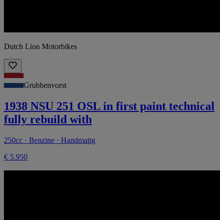
Dutch Lion Motorbikes
Grubbenvorst
1938 NSU 251 OSL in first paint technical
fully rebuild with
250cc · Benzine · Handmatig
€ 5.950