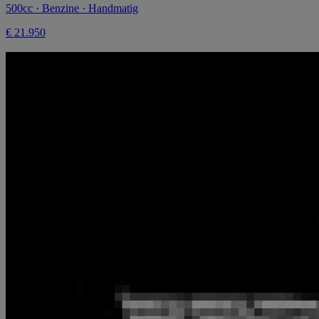
500cc · Benzine · Handmatig
€ 21.950