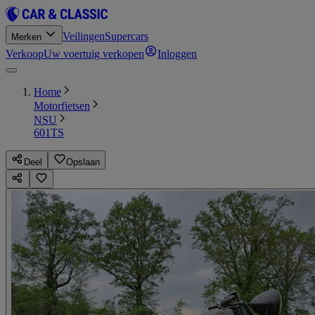
Veilingen
Supercars
Merken
Verkoop
Uw voertuig verkopen
Inloggen
Home
Motorfietsen
NSU
601TS
Deel
Opslaan