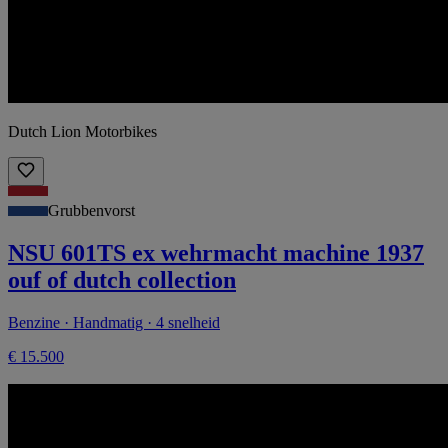
Dutch Lion Motorbikes
Grubbenvorst
NSU 601TS ex wehrmacht machine 1937
ouf of dutch collection
Benzine · Handmatig · 4 snelheid
€ 15.500