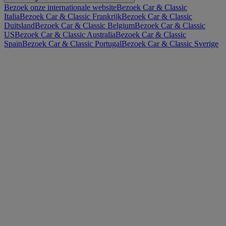
Bezoek onze internationale website
Bezoek Car & Classic
Italia
Bezoek Car & Classic Frankrijk
Bezoek Car & Classic
Duitsland
Bezoek Car & Classic Belgium
Bezoek Car & Classic
US
Bezoek Car & Classic Australia
Bezoek Car & Classic
Spain
Bezoek Car & Classic Portugal
Bezoek Car & Classic Sverige