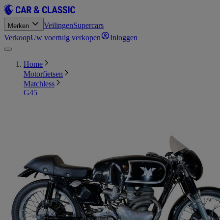
Veilingen
Supercars
Merken
Verkoop
Uw voertuig verkopen
Inloggen
Home
Motorfietsen
Matchless
G45