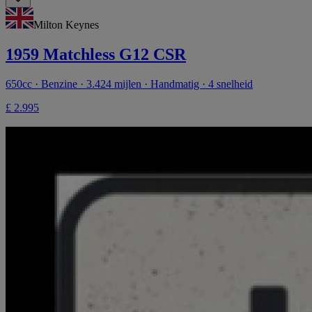
Milton Keynes
1959 Matchless G12 CSR
650cc · Benzine · 3.424 mijlen · Handmatig · 4 snelheid
£ 2.995