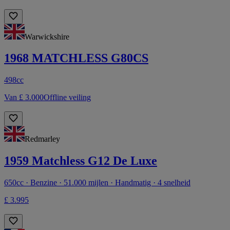
Warwickshire
1968 MATCHLESS G80CS
498cc
Van £ 3.000
Offline veiling
Redmarley
1959 Matchless G12 De Luxe
650cc · Benzine · 51.000 mijlen · Handmatig · 4 snelheid
£ 3.995