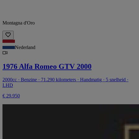
Montagna d'Oro
Nederland
1976 Alfa Romeo GTV 2000
2000cc · Benzine · 71.290 kilometers · Handmatig · 5 snelheid ·
LHD
€ 29.950