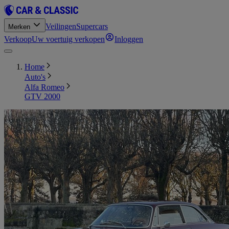
Veilingen
Supercars
Merken
Verkoop
Uw voertuig verkopen
Inloggen
Home
Auto's
Alfa Romeo
GTV 2000