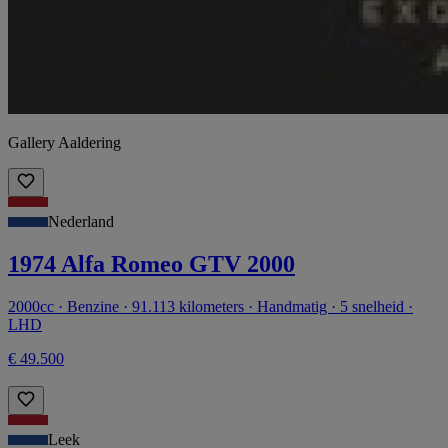
Gallery Aaldering
Nederland
1974 Alfa Romeo GTV 2000
2000cc · Benzine · 91.113 kilometers · Handmatig · 5 snelheid ·
LHD
€ 49.500
Leek