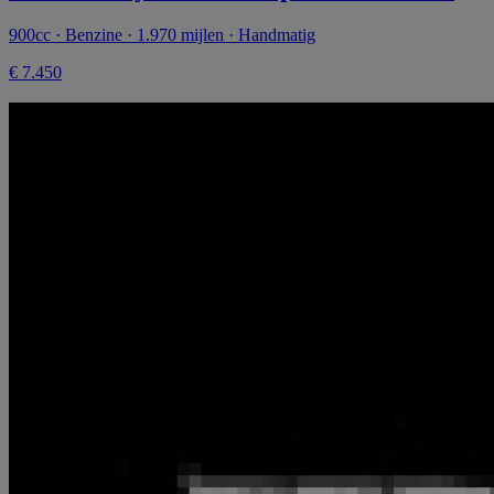
900cc · Benzine · 1.970 mijlen · Handmatig
€ 7.450