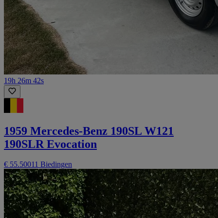
19h 26m 42s
1959 Mercedes-Benz 190SL W121
190SLR Evocation
€ 55.500
11 Biedingen