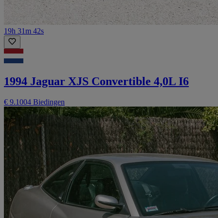
19h 31m 42s
1994 Jaguar XJS Convertible 4,0L I6
€ 9.100
4 Biedingen