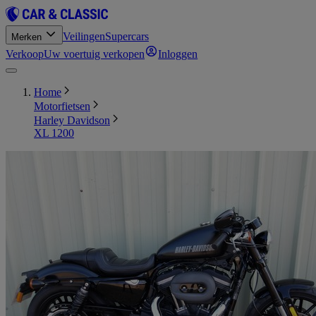
Veilingen
Supercars
Merken
Verkoop
Uw voertuig verkopen
Inloggen
Home
Motorfietsen
Harley Davidson
XL 1200