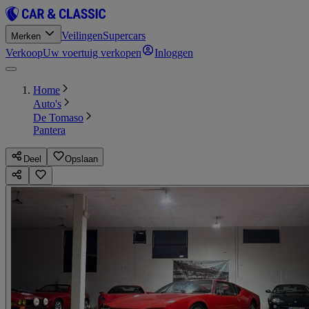
Veilingen
Supercars
Merken
Verkoop
Uw voertuig verkopen
Inloggen
Home
Auto's
De Tomaso
Pantera
Deel
Opslaan