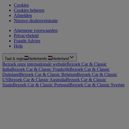
Cookies
Cookies beheren
Afmelden
Nieuwe dealerregistratie
Algemene voorwaarden
Privacybeleid
Fraude Advies
Help
Taal & regio
Nederlands
·
Nederland
Bezoek onze internationale website
Bezoek Car & Classic
Italia
Bezoek Car & Classic Frankrijk
Bezoek Car & Classic
Duitsland
Bezoek Car & Classic Belgium
Bezoek Car & Classic
US
Bezoek Car & Classic Australia
Bezoek Car & Classic
Spain
Bezoek Car & Classic Portugal
Bezoek Car & Classic Sverige