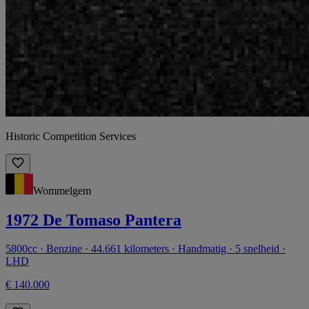
Historic Competition Services
Wommelgem
1972 De Tomaso Pantera
5800cc · Benzine · 44.661 kilometers · Handmatig · 5 snelheid ·
LHD
€ 140.000