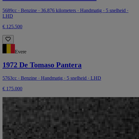
5689cc · Benzine · 36.876 kilometers · Handmatig · 5 snelheid ·
LHD
€ 125.500
Evere
1972 De Tomaso Pantera
5763cc · Benzine · Handmatig · 5 snelheid · LHD
€ 175.000