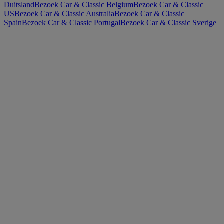
Duitsland
Bezoek Car & Classic Belgium
Bezoek Car & Classic
US
Bezoek Car & Classic Australia
Bezoek Car & Classic
Spain
Bezoek Car & Classic Portugal
Bezoek Car & Classic Sverige