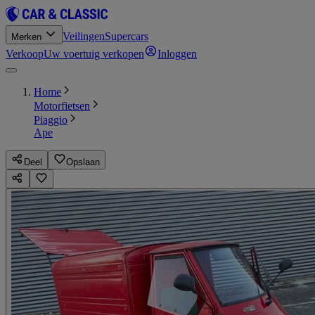
Veilingen
Supercars
Merken
Verkoop
Uw voertuig verkopen
Inloggen
Home
Motorfietsen
Piaggio
Ape
Deel
Opslaan