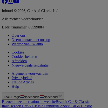
Inhoud © 2026, Car And Classic Ltd.
Alle rechten voorbehouden
Bedrijfsnummer: 05599884
Over ons
Neem contact met ons op
Waarde van uw auto
Cookies
Cookies beheren
Afmelden
Nieuwe dealerregistratie
Algemene voorwaarden
Privacybeleid
Fraude Advies
Help
Taal & regio
Nederlands
·
Nederland
Bezoek onze internationale website
Bezoek Car & Classic
Italia
Bezoek Car & Classic Frankrijk
Bezoek Car & Classic