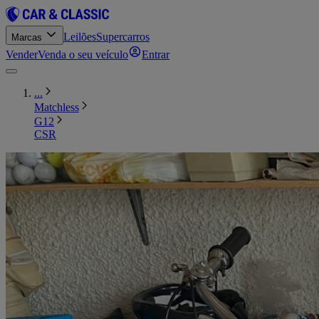
Leilões
Supercarros
Marcas
Vender
Venda o seu veículo
Entrar
...
Matchless
G12
CSR