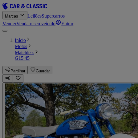
Leilões
Supercarros
Marcas
Vender
Venda o seu veículo
Entrar
Início
Motos
Matchless
G15 45
Partilhar
Guardar