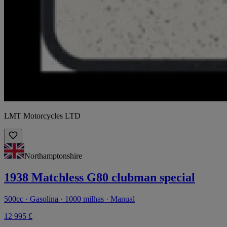
LMT Motorcycles LTD
Northamptonshire
1938 Matchless G80 clubman special
500cc · Gasolina · 1000 milhas · Manual
12 995 £