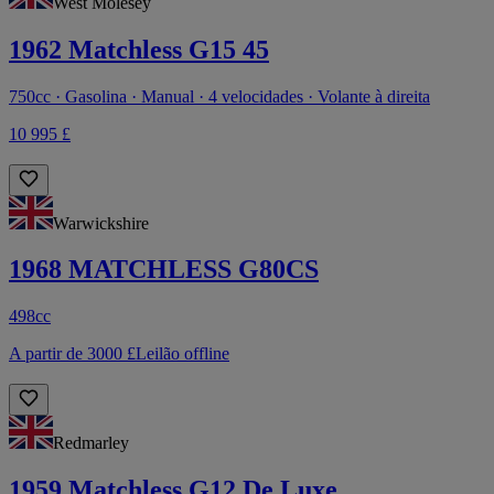
West Molesey
1962 Matchless G15 45
750cc · Gasolina · Manual · 4 velocidades · Volante à direita
10 995 £
Warwickshire
1968 MATCHLESS G80CS
498cc
A partir de 3000 £
Leilão offline
Redmarley
1959 Matchless G12 De Luxe