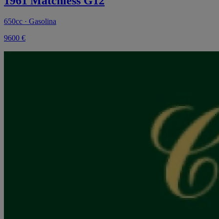
1961 Matchless G12
650cc · Gasolina
9600 €