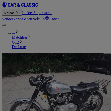
Leilões
Supercarros
Marcas
Vender
Venda o seu veículo
Entrar
...
Matchless
G12
De Luxe