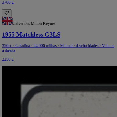
3700 £
Calverton, Milton Keynes
1955 Matchless G3LS
350cc · Gasolina · 24 006 milhas · Manual · 4 velocidades · Volante
à direita
2250 £