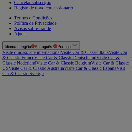
Cancelar subscrição
Registo de novo concessionário
Termos e Condições
Política de Privacidade
Avisos sobre fraude
Ajuda
Idioma e região
Português
·
Portugal
Visite o nosso site internacional
Visite Car & Classic Italia
Visite Car
& Classic France
Visite Car & Classic Deutschland
Visite Car &
Classic Nederland
Visite Car & Classic Belgium
Visite Car & Classic
US
Visite Car & Classic Australia
Visite Car & Classic España
Visit
Car & Classic Sverige