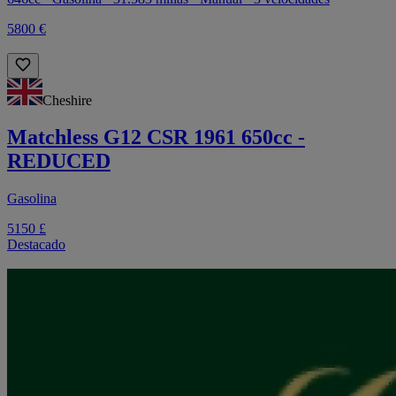
5800 €
Cheshire
Matchless G12 CSR 1961 650cc -
REDUCED
Gasolina
5150 £
Destacado