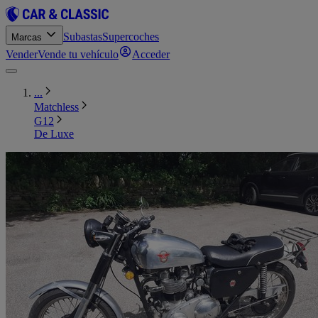
Subastas
Supercoches
Marcas
Vender
Vende tu vehículo
Acceder
...
Matchless
G12
De Luxe