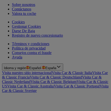
Sobre nosotros
Contáctanos
Valora tu coche
Cookies
Gestionar Cookies
Darse De Baja
Registro de nuevo concesionario
Términos y condiciones
Política de privacidad
Consejos contra el fraude
Ayuda
Idioma y región
Español
·
España
Visita nuestro sitio internacional
Visita Car & Classic Italia
Visita Car
& Classic Francia
Visita Car & Classic Deutschland
Visita Car &
Classic Nederland
Visita Car & Classic Belgium
Visita Car & Classic
US
Visita Car & Classic Australia
Visita Car & Classic Portugal
Visita
Car & Classic Sverige