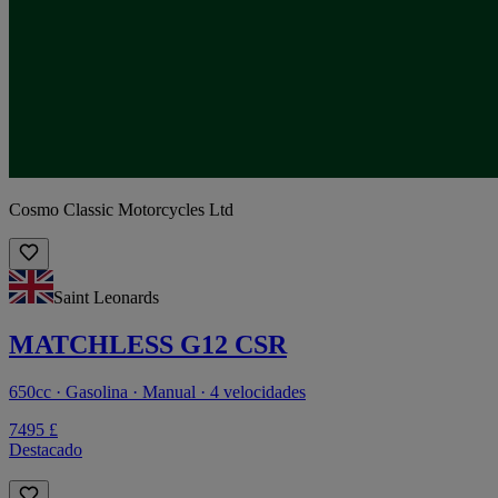
Cosmo Classic Motorcycles Ltd
Saint Leonards
MATCHLESS G12 CSR
650cc · Gasolina · Manual · 4 velocidades
7495 £
Destacado